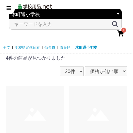
0
全て
|
学校指定体育着
|
仙台市
|
青葉区
|
木町通小学校
4件
の商品が見つかりました