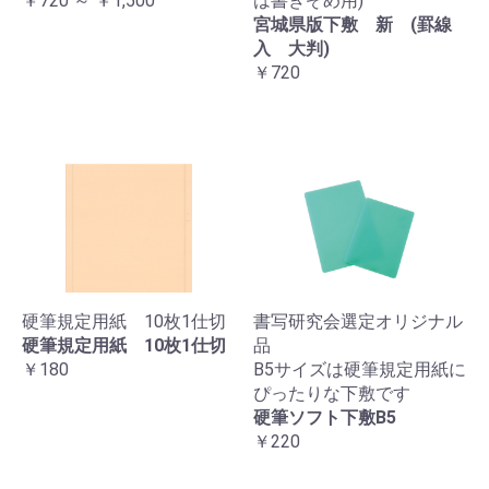
￥720 ～ ￥1,500
は書きぞめ用)
宮城県版下敷 新 (罫線
入 大判)
￥720
硬筆規定用紙 10枚1仕切
書写研究会選定オリジナル
硬筆規定用紙 10枚1仕切
品
￥180
B5サイズは硬筆規定用紙に
ぴったりな下敷です
硬筆ソフト下敷B5
￥220