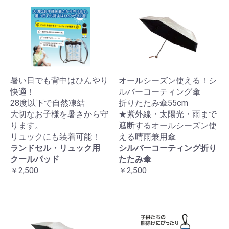
暑い日でも背中はひんやり
オールシーズン使える！シ
快適！
ルバーコーティング傘
28度以下で自然凍結
折りたたみ傘55cm
大切なお子様を暑さから守
★紫外線・太陽光・雨まで
ります。
遮断するオールシーズン使
リュックにも装着可能！
える晴雨兼用傘
ランドセル・リュック用
シルバーコーティング折り
クールパッド
たたみ傘
￥2,500
￥2,500