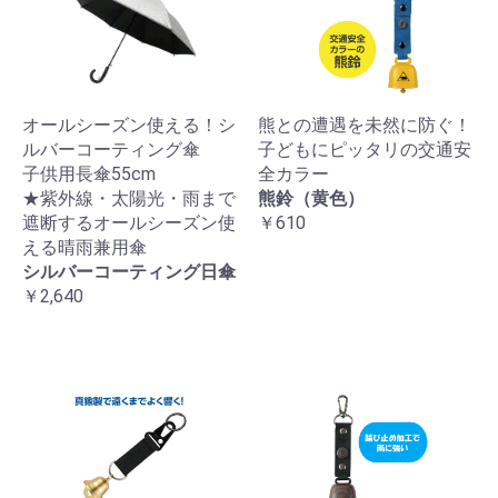
オールシーズン使える！シ
熊との遭遇を未然に防ぐ！
ルバーコーティング傘
子どもにピッタリの交通安
子供用長傘55cm
全カラー
★紫外線・太陽光・雨まで
熊鈴（黄色）
遮断するオールシーズン使
￥610
える晴雨兼用傘
シルバーコーティング日傘
￥2,640