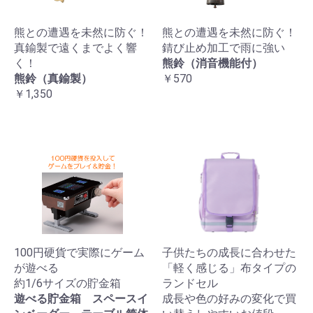
熊との遭遇を未然に防ぐ！
熊との遭遇を未然に防ぐ！
真鍮製で遠くまでよく響
錆び止め加工で雨に強い
く！
熊鈴（消音機能付）
熊鈴（真鍮製）
￥570
￥1,350
100円硬貨で実際にゲーム
子供たちの成長に合わせた
が遊べる
「軽く感じる」布タイプの
約1/6サイズの貯金箱
ランドセル
遊べる貯金箱 スペースイ
成長や色の好みの変化で買