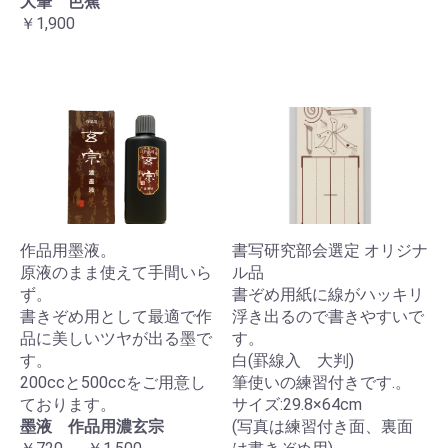
大筆 芭蕉
￥1,900
作品用墨液。
書写研究部会選定 オリジナ
原液のまま使えて手間いら
ル品
ず。
書ぞめ用紙に線がハッキリ
書きぞめ用として最適で作
浮き出るので書きやすいで
品に美しいツヤが出る墨で
す。
す。
白(罫線入 大判)
200ccと500ccをご用意し
筆使いの練習付きです.。
ております。
サイズ:29.8×64cm
墨液 作品用濃玄宗
(写真は練習付き面、裏面