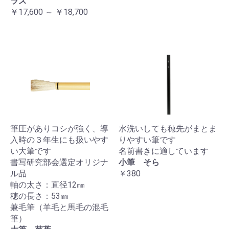
ラス
￥17,600 ～ ￥18,700
筆圧がありコシが強く、導
水洗いしても穂先がまとま
入時の３年生にも扱いやす
りやすい筆です
い大筆です
名前書きに適しています
書写研究部会選定オリジナ
小筆 そら
ル品
￥380
軸の太さ：直径12㎜
穂の長さ：53㎜
兼毛筆（羊毛と馬毛の混毛
筆）