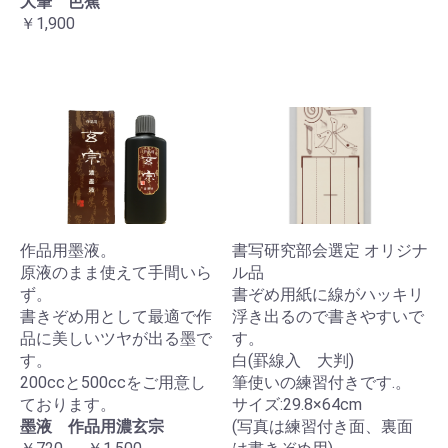
大筆 芭蕉
￥1,900
作品用墨液。
書写研究部会選定 オリジナ
原液のまま使えて手間いら
ル品
ず。
書ぞめ用紙に線がハッキリ
書きぞめ用として最適で作
浮き出るので書きやすいで
品に美しいツヤが出る墨で
す。
す。
白(罫線入 大判)
200ccと500ccをご用意し
筆使いの練習付きです.。
ております。
サイズ:29.8×64cm
墨液 作品用濃玄宗
(写真は練習付き面、裏面