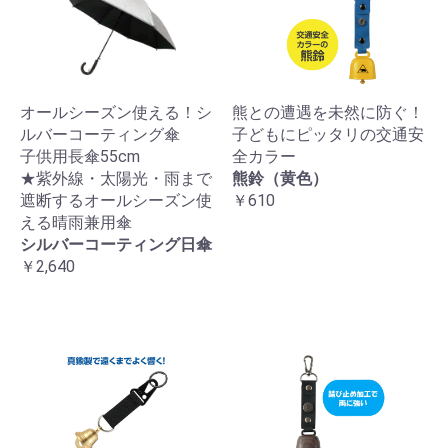
オールシーズン使える！シ
熊との遭遇を未然に防ぐ！
ルバーコーティング傘
子どもにピッタリの交通安
子供用長傘55cm
全カラー
★紫外線・太陽光・雨まで
熊鈴（黄色）
遮断するオールシーズン使
￥610
える晴雨兼用傘
シルバーコーティング日傘
￥2,640