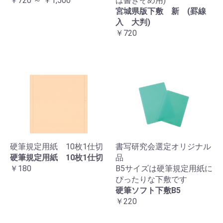
￥720 ～ ￥1,500
は書きぞめ用)
宮城県版下敷 新 (罫線
入 大判)
￥720
硬筆規定用紙 10枚1仕切
書写研究会選定オリジナル
硬筆規定用紙 10枚1仕切
品
￥180
B5サイズは硬筆規定用紙に
ぴったりな下敷です
硬筆ソフト下敷B5
￥220