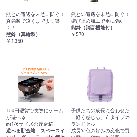
熊との遭遇を未然に防ぐ！
熊との遭遇を未然に防ぐ！
真鍮製で遠くまでよく響
錆び止め加工で雨に強い
く！
熊鈴（消音機能付）
熊鈴（真鍮製）
￥570
￥1,350
100円硬貨で実際にゲーム
子供たちの成長に合わせた
が遊べる
「軽く感じる」布タイプの
約1/6サイズの貯金箱
ランドセル
遊べる貯金箱 スペースイ
成長や色の好みの変化で買