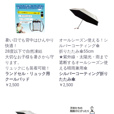
暑い日でも背中はひんやり
オールシーズン使える！シ
快適！
ルバーコーティング傘
28度以下で自然凍結
折りたたみ傘55cm
大切なお子様を暑さから守
★紫外線・太陽光・雨まで
ります。
遮断するオールシーズン使
リュックにも装着可能！
える晴雨兼用傘
ランドセル・リュック用
シルバーコーティング折り
クールパッド
たたみ傘
￥2,500
￥2,500