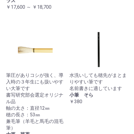
ラス
￥17,600 ～ ￥18,700
筆圧がありコシが強く、導
水洗いしても穂先がまとま
入時の３年生にも扱いやす
りやすい筆です
い大筆です
名前書きに適しています
書写研究部会選定オリジナ
小筆 そら
ル品
￥380
軸の太さ：直径12㎜
穂の長さ：53㎜
兼毛筆（羊毛と馬毛の混毛
筆）