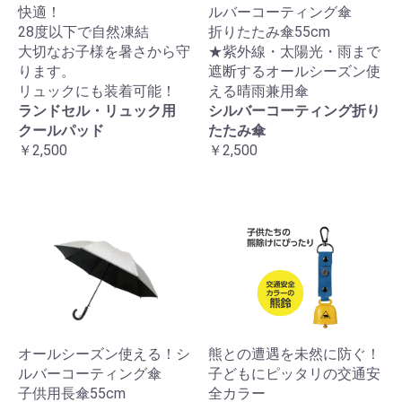
快適！
ルバーコーティング傘
28度以下で自然凍結
折りたたみ傘55cm
大切なお子様を暑さから守
★紫外線・太陽光・雨まで
ります。
遮断するオールシーズン使
リュックにも装着可能！
える晴雨兼用傘
ランドセル・リュック用
シルバーコーティング折り
クールパッド
たたみ傘
￥2,500
￥2,500
オールシーズン使える！シ
熊との遭遇を未然に防ぐ！
ルバーコーティング傘
子どもにピッタリの交通安
子供用長傘55cm
全カラー