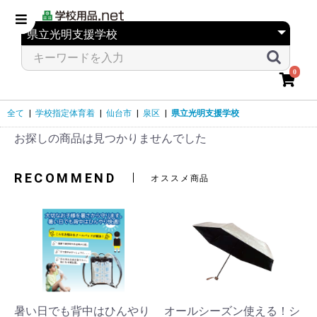
0
全て
|
学校指定体育着
|
仙台市
|
泉区
|
県立光明支援学校
お探しの商品は見つかりませんでした
RECOMMEND
オススメ商品
暑い日でも背中はひんやり
オールシーズン使える！シ