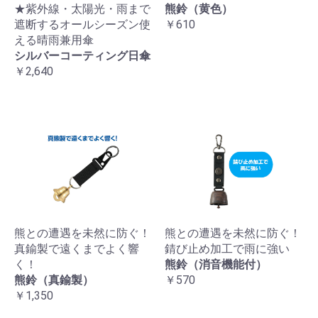
★紫外線・太陽光・雨まで
熊鈴（黄色）
遮断するオールシーズン使
￥610
える晴雨兼用傘
シルバーコーティング日傘
￥2,640
熊との遭遇を未然に防ぐ！
熊との遭遇を未然に防ぐ！
真鍮製で遠くまでよく響
錆び止め加工で雨に強い
く！
熊鈴（消音機能付）
熊鈴（真鍮製）
￥570
￥1,350