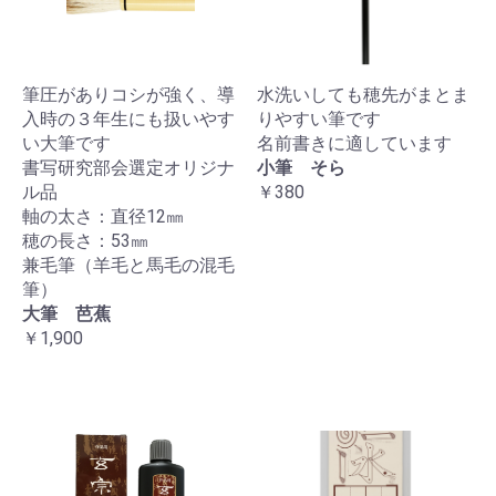
筆圧がありコシが強く、導
水洗いしても穂先がまとま
入時の３年生にも扱いやす
りやすい筆です
い大筆です
名前書きに適しています
書写研究部会選定オリジナ
小筆 そら
ル品
￥380
軸の太さ：直径12㎜
穂の長さ：53㎜
兼毛筆（羊毛と馬毛の混毛
筆）
大筆 芭蕉
￥1,900