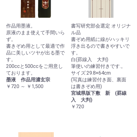
作品用墨液。
書写研究部会選定 オリジナ
原液のまま使えて手間いら
ル品
ず。
書ぞめ用紙に線がハッキリ
書きぞめ用として最適で作
浮き出るので書きやすいで
品に美しいツヤが出る墨で
す。
す。
白(罫線入 大判)
200ccと500ccをご用意し
筆使いの練習付きです.。
ております。
サイズ:29.8×64cm
墨液 作品用濃玄宗
(写真は練習付き面、裏面
￥720 ～ ￥1,500
は書きぞめ用)
宮城県版下敷 新 (罫線
入 大判)
￥720