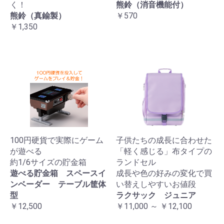
く！
熊鈴（消音機能付）
熊鈴（真鍮製）
￥570
￥1,350
100円硬貨で実際にゲーム
子供たちの成長に合わせた
が遊べる
「軽く感じる」布タイプの
約1/6サイズの貯金箱
ランドセル
遊べる貯金箱 スペースイ
成長や色の好みの変化で買
ンベーダー テーブル筐体
い替えしやすいお値段
型
ラクサック ジュニア
￥12,500
￥11,000 ～ ￥12,100