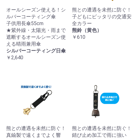
オールシーズン使える！シ
熊との遭遇を未然に防ぐ！
ルバーコーティング傘
子どもにピッタリの交通安
子供用長傘55cm
全カラー
★紫外線・太陽光・雨まで
熊鈴（黄色）
遮断するオールシーズン使
￥610
える晴雨兼用傘
シルバーコーティング日傘
￥2,640
熊との遭遇を未然に防ぐ！
熊との遭遇を未然に防ぐ！
真鍮製で遠くまでよく響
錆び止め加工で雨に強い