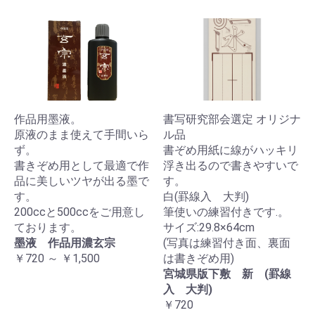
作品用墨液。
書写研究部会選定 オリジナ
原液のまま使えて手間いら
ル品
ず。
書ぞめ用紙に線がハッキリ
書きぞめ用として最適で作
浮き出るので書きやすいで
品に美しいツヤが出る墨で
す。
す。
白(罫線入 大判)
200ccと500ccをご用意し
筆使いの練習付きです.。
ております。
サイズ:29.8×64cm
墨液 作品用濃玄宗
(写真は練習付き面、裏面
￥720 ～ ￥1,500
は書きぞめ用)
宮城県版下敷 新 (罫線
入 大判)
￥720