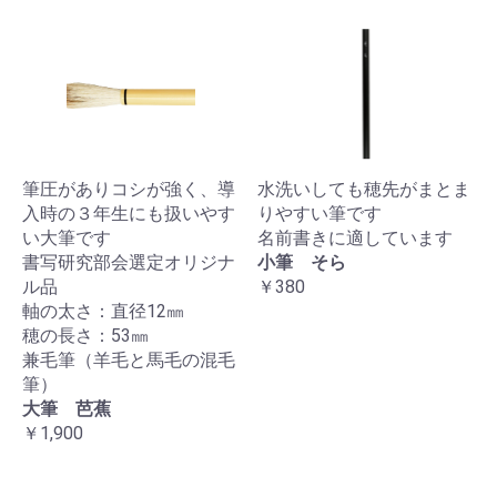
筆圧がありコシが強く、導
水洗いしても穂先がまとま
入時の３年生にも扱いやす
りやすい筆です
い大筆です
名前書きに適しています
書写研究部会選定オリジナ
小筆 そら
ル品
￥380
軸の太さ：直径12㎜
穂の長さ：53㎜
兼毛筆（羊毛と馬毛の混毛
筆）
大筆 芭蕉
￥1,900