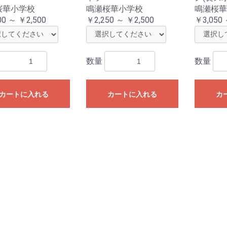
筆・筆巻
硯
墨液
用紙・下敷
その他
書写用鉛筆
ペン・万年筆
用紙・下敷
その他
桜華小学校
鳴瀬桜華小学校
鳴瀬桜華
00 ～ ￥2,500
￥2,250 ～ ￥2,500
￥3,050 
セット(筆2本入り)
(芭蕉・BA)セット(筆3
筆(白萩2号・SA)セット
ハードケース
ソフトケース
ハードケース
ソフトケース
ハードケース
ソフトケース
ハードケース
ソフトケース
)
数量
数量
い本
図書
小学生向け
中学生向け
カートに入れる
カートに入れる
カ
ー
楽譜
ッパー(レギュラーグリ
ッパー(ロンググリップ)
ポーチ
ン
青葉区
宮城野区
若林区
太白区
泉区
階上小学校
入谷小学校
戸倉小学校
鳴瀬桜華小学校
稲井幼稚園
鮎川小学校
飯野川小学校
大原小学校
北村小学校
向陽小学校
中津山第二小学校
中津山第一小学校
広渕小学校
二俣小学校
前谷地小学校
桃生小学校
寄磯小学校
渡波小学校
開北小学校
住吉小学校
中里小学校
津山小学校
加賀野小学校
石森小学校
上沼小学校
北方小学校
宝江小学校
新田小学校
東郷小学校
米岡小学校
米山東小学校
色麻学園(小学校)
西小野田小学校
県立聴覚支援学校 小牛田校
青生小学校
中埣小学校
古川北小学校
松山小学校
鬼首小学校
大貫小学校
鳴子小学校
田尻小学校
古川第五小学校
古川第四小学校
富谷小学校
富ヶ丘小学校
成田小学校
成田東小学校
東向陽台小学校
鶴巣小学校
落合小学校
高屋小学校
吉田小学校
不二が丘小学校
増田小学校
増田西小学校
七ヶ浜中学校
松ヶ浜小学校
亦楽小学校
山王小学校
松島第五小学校
杉の入小学校
塩竈第三小学校
塩竈第二小学校
川崎第二小学校
富岡小学校
平沢小学校
七ヶ宿小学校
小原小学校
越河小学校
白川小学校
深谷小学校
福岡小学校
宮
広
宮
荒
大
折
上
川
川
上
北
国
小
桜
立
台
通
東
東
広
木
八
片
中
原
ふ
幸
田
鶴
燕
中
東
福
宮
岡
高
榴
鶴
六
沖
荒
遠
古
南
蒲
沖
七
愛
八
長
生
秋
四
太
八
馬
東
人
袋
向
茂
鹿
金
郡
八
上
東
柳
住
啓
県
仙
泉
市
加
黒
将
将
将
高
高
鶴
七
根
野
南
桂
北
長
八
虹
ラクサック ジュニア プラス
ラクサック ジュニア