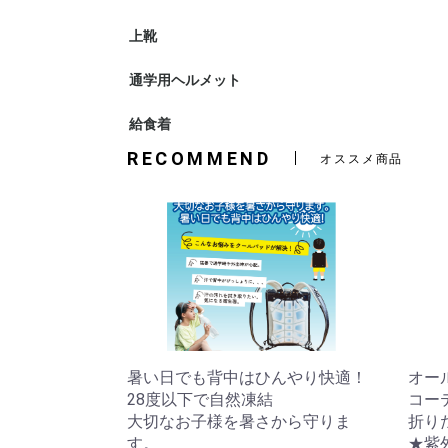
上靴
通学用ヘルメット
自転車用ヘ
ヘルメット
給食着
やわらか給
RECOMMEND
オススメ商品
暑い日でも背中はひんやり快適！
オー
28度以下で自然凍結
コー
大切なお子様を暑さから守りま
折り
す。
★紫