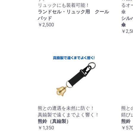
リュックにも装着可能！
るオ
ランドセル・リュック用 クール
傘
パッド
シル
￥2,500
傘
￥2,5
熊との遭遇を未然に防ぐ！
熊と
真鍮製で遠くまでよく響く！
錆び
熊鈴（真鍮製）
熊鈴
￥1,350
￥57