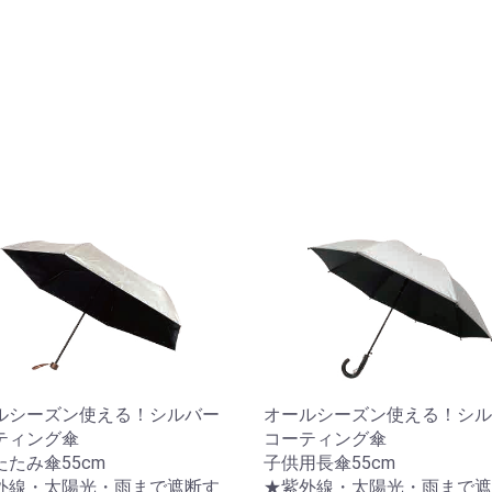
ルメット
用ベルト
食着「らくピカ」
ルシーズン使える！シルバー
オールシーズン使える！シル
ティング傘
コーティング傘
たたみ傘55cm
子供用長傘55cm
外線・太陽光・雨まで遮断す
★紫外線・太陽光・雨まで遮