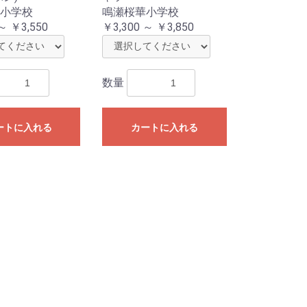
小学校
鳴瀬桜華小学校
～ ￥3,550
￥3,300 ～ ￥3,850
数量
ートに入れる
カートに入れる
城教育大学付属特別支援学校
陵中学校
城教育大学付属小学校
巻小学校
沢小学校
立小学校
愛子小学校
平小学校
前小学校
杉山通小学校
仙台小学校
見小学校
松島小学校
丘小学校
町小学校
原小学校
町小学校
二番丁小学校
六番丁小学校
瀬小学校
町通小学校
幡小学校
平丁小学校
山小学校
町小学校
くむろ幼稚園
町小学校
子小学校
巻小学校
沢小学校
野栄小学校
宮城野小学校
室小学校
城野小学校
田小学校
砂小学校
岡小学校
谷小学校
郷小学校
野東小学校
町小学校
見塚小学校
城小学校
小泉小学校
町小学校
野小学校
郷小学校
宕中学校
木山南小
町中学校
出小学校
保小学校
郎丸小学校
白小学校
本松小学校
場小学校
四郎丸小学校
来田小学校
原小学校
山小学校
庭台小学校
野小学校
剛沢小学校
山小学校
木山小学校
野山小学校
長町小学校
生小学校
吉台小学校
佑学園
立光明支援学校
台白百合学園小学校
ヶ丘小学校
名坂小学校
茂小学校
松小学校
監小学校
監西小学校
監中央小学校
森小学校
森東小学校
が丘小学校
北田小学校
白石小学校
村小学校
中山小学校
小学校
中山小学校
命ヶ丘小学校
乙女小学校
の丘小学校
24年度新デザイン
従来デザイン
24年度素材変更品
従来素材品