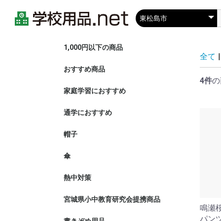
1,000円以下の商品
全て
|
おすすめ商品
ぬいぐるみ
ゲーム
熊鈴
4件
の
家庭学習におすすめ
すべて見る
家庭学習
タブレット
収納・整理
通学におすすめ
すべて見る
ランドセル
防犯対策
帽子
黄色安全帽
紅白帽子
UVカット
傘
熱中対策
宮城県小中教育研究会提携商品
鳴瀬
パン