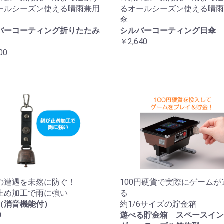
ールシーズン使える晴雨兼用
るオールシーズン使える晴雨
傘
バーコーティング折りたたみ
シルバーコーティング日傘
￥2,640
00
の遭遇を未然に防ぐ！
100円硬貨で実際にゲームが
止め加工で雨に強い
る
（消音機能付）
約1/6サイズの貯金箱
0
遊べる貯金箱 スペースイン