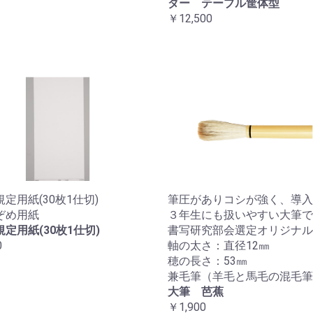
ダー テーブル筐体型
￥12,500
定用紙(30枚1仕切)
筆圧がありコシが強く、導入
ぞめ用紙
３年生にも扱いやすい大筆で
定用紙(30枚1仕切)
書写研究部会選定オリジナル
0
軸の太さ：直径12㎜
穂の長さ：53㎜
兼毛筆（羊毛と馬毛の混毛筆
大筆 芭蕉
￥1,900