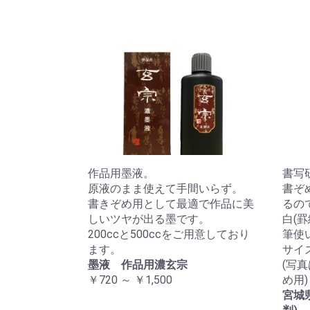
作品用墨液。
書写
原液のまま使えて手間いらず。
書ぞ
書きぞめ用として最適で作品に美
るの
しいツヤが出る墨です。
白(
200ccと500ccをご用意しており
筆使
ます。
サイズ:
墨液 作品用濃玄宗
(写
￥720 ～ ￥1,500
め用)
宮城