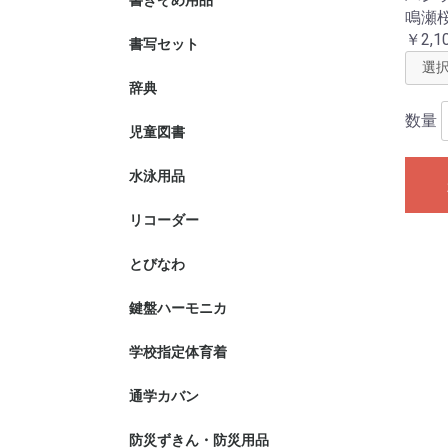
書きぞめ用品
毛筆用具
硬筆用具
鳴瀬
￥2,1
書写セット
導入期(A)
書きぞめ大筆
書きぞめ大
ケースのみ
本入り)
(筆3本入り
辞典
数量
児童図書
夏に読みた
前期推せん
水泳用品
水着
水泳帽子
タオル
水泳バック
リコーダー
ソプラノ
アルト
アクセサリ
リコーダー
とびなわ
ニュースキ
ニュースキ
スキッパー
ップ)
鍵盤ハーモニカ
メロディオ
唄口
学校指定体育着
氏名布
紅白帽子
仙台市
気仙沼市
南三陸町
東松島市
石巻市
登米市
色麻町
加美町
美里町
涌谷町
大崎市
富谷市
大和町
亘理町
名取市
七ヶ浜町
多賀城市
松島町
塩竈市
丸森町
川崎町
蔵王町
七ヶ宿町
白石市
通学カバン
ラクサック
仙台市
石巻市
岩沼市
大崎市
大郷町
女川町
角田市
加美町
川崎町
栗原市
気仙沼市
蔵王町
塩竃市
色麻町
七ヶ宿町
七ヶ浜町
柴田町
白石市
大和町
多賀城市
富谷市
登米市
名取市
東松島市
松島町
丸森町
美里町
南三陸町
村田町
利府町
亘理町
防災ずきん・防災用品
防災ずきん
防犯ブザー