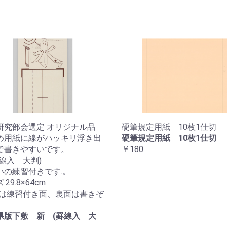
研究部会選定 オリジナル品
硬筆規定用紙 10枚1仕切
め用紙に線がハッキリ浮き出
硬筆規定用紙 10枚1仕切
で書きやすいです。
￥180
罫線入 大判)
いの練習付きです.。
29.8×64cm
真は練習付き面、裏面は書きぞ
県版下敷 新 (罫線入 大