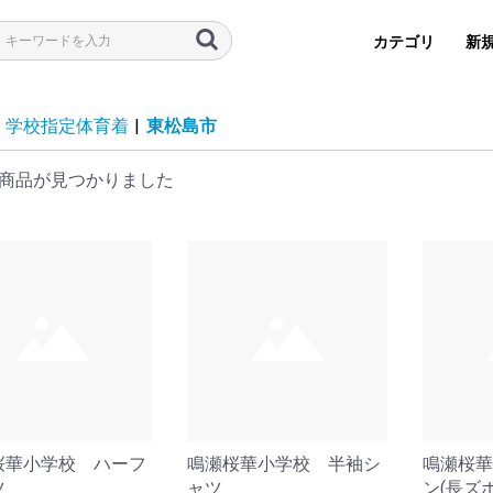
カテゴリ
新
学校指定体育着
|
東松島市
商品が見つかりました
学習
用品
子
帽子
桜華小学校 ハーフ
鳴瀬桜華小学校 半袖シ
鳴瀬桜華
ツ
ャツ
ン(長ズ