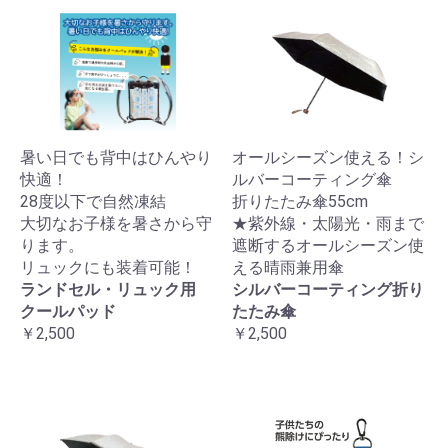
暑い日でも背中はひんやり
オールシーズン使える！シ
快適！
ルバーコーティング傘
28度以下で自然凍結
折りたたみ傘55cm
大切なお子様を暑さから守
★紫外線・太陽光・雨まで
ります。
遮断するオールシーズン使
リュックにも装着可能！
える晴雨兼用傘
ランドセル・リュック用
シルバーコーティング折り
クールパッド
たたみ傘
￥2,500
￥2,500