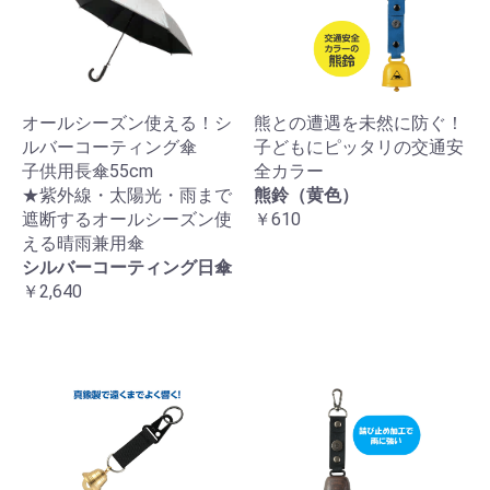
オールシーズン使える！シ
熊との遭遇を未然に防ぐ！
ルバーコーティング傘
子どもにピッタリの交通安
子供用長傘55cm
全カラー
★紫外線・太陽光・雨まで
熊鈴（黄色）
遮断するオールシーズン使
￥610
える晴雨兼用傘
シルバーコーティング日傘
￥2,640