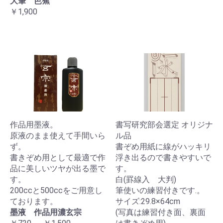
大筆 芭蕉
￥1,900
作品用墨液。
書写研究部会選定 オリジナ
原液のまま使えて手間いら
ル品
ず。
書ぞめ用紙に線がハッキリ
書きぞめ用として最適で作
浮き出るので書きやすいで
品に美しいツヤが出る墨で
す。
す。
白(罫線入 大判)
200ccと500ccをご用意し
筆使いの練習付きです.。
ております。
サイズ:29.8×64cm
墨液 作品用濃玄宗
(写真は練習付き面、裏面