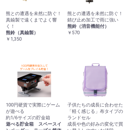
熊との遭遇を未然に防ぐ！
熊との遭遇を未然に防ぐ！
真鍮製で遠くまでよく響
錆び止め加工で雨に強い
く！
熊鈴（消音機能付）
熊鈴（真鍮製）
￥570
￥1,350
100円硬貨で実際にゲーム
子供たちの成長に合わせた
が遊べる
「軽く感じる」布タイプの
約1/6サイズの貯金箱
ランドセル
遊べる貯金箱 スペースイ
成長や色の好みの変化で買