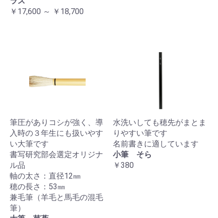
ラス
￥17,600 ～ ￥18,700
筆圧がありコシが強く、導
水洗いしても穂先がまとま
入時の３年生にも扱いやす
りやすい筆です
い大筆です
名前書きに適しています
書写研究部会選定オリジナ
小筆 そら
ル品
￥380
軸の太さ：直径12㎜
穂の長さ：53㎜
兼毛筆（羊毛と馬毛の混毛
筆）