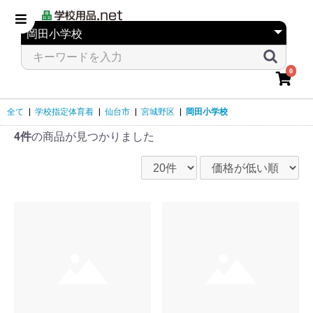
0
全て
|
学校指定体育着
|
仙台市
|
宮城野区
|
岡田小学校
4件
の商品が見つかりました