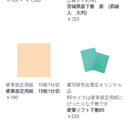
￥720 ～ ￥1,500
は書きぞめ用)
宮城県版下敷 新 (罫線
入 大判)
￥720
硬筆規定用紙 10枚1仕切
書写研究会選定オリジナル
硬筆規定用紙 10枚1仕切
品
￥180
B5サイズは硬筆規定用紙に
ぴったりな下敷です
硬筆ソフト下敷B5
￥220