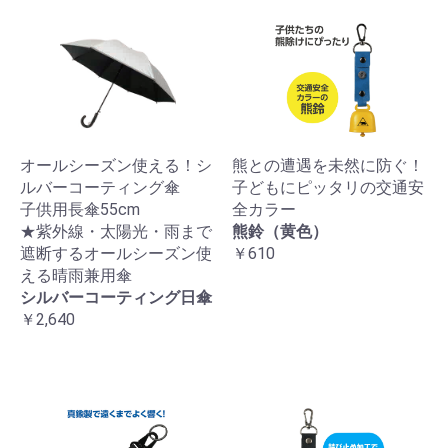
オールシーズン使える！シ
熊との遭遇を未然に防ぐ！
ルバーコーティング傘
子どもにピッタリの交通安
子供用長傘55cm
全カラー
★紫外線・太陽光・雨まで
熊鈴（黄色）
遮断するオールシーズン使
￥610
える晴雨兼用傘
シルバーコーティング日傘
￥2,640