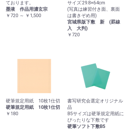
ております。
サイズ:29.8×64cm
墨液 作品用濃玄宗
(写真は練習付き面、裏面
￥720 ～ ￥1,500
は書きぞめ用)
宮城県版下敷 新 (罫線
入 大判)
￥720
硬筆規定用紙 10枚1仕切
書写研究会選定オリジナル
硬筆規定用紙 10枚1仕切
品
￥180
B5サイズは硬筆規定用紙に
ぴったりな下敷です
硬筆ソフト下敷B5