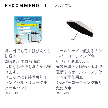
RECOMMEND
オススメ商品
暑い日でも背中はひんやり
オールシーズン使える！シ
快適！
ルバーコーティング傘
28度以下で自然凍結
折りたたみ傘55cm
大切なお子様を暑さから守
★紫外線・太陽光・雨まで
ります。
遮断するオールシーズン使
リュックにも装着可能！
える晴雨兼用傘
ランドセル・リュック用
シルバーコーティング折り
クールパッド
たたみ傘
￥2,500
￥2,500