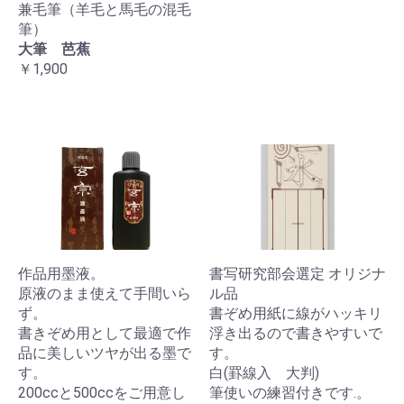
兼毛筆（羊毛と馬毛の混毛
筆）
大筆 芭蕉
￥1,900
作品用墨液。
書写研究部会選定 オリジナ
原液のまま使えて手間いら
ル品
ず。
書ぞめ用紙に線がハッキリ
書きぞめ用として最適で作
浮き出るので書きやすいで
品に美しいツヤが出る墨で
す。
す。
白(罫線入 大判)
200ccと500ccをご用意し
筆使いの練習付きです.。