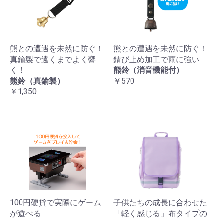
熊との遭遇を未然に防ぐ！
熊との遭遇を未然に防ぐ！
真鍮製で遠くまでよく響
錆び止め加工で雨に強い
く！
熊鈴（消音機能付）
熊鈴（真鍮製）
￥570
￥1,350
100円硬貨で実際にゲーム
子供たちの成長に合わせた
が遊べる
「軽く感じる」布タイプの