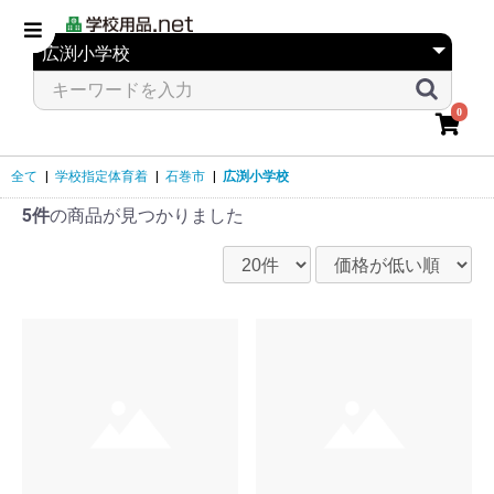
0
全て
|
学校指定体育着
|
石巻市
|
広渕小学校
5件
の商品が見つかりました