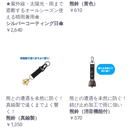
★紫外線・太陽光・雨まで
熊鈴（黄色）
遮断するオールシーズン使
￥610
える晴雨兼用傘
シルバーコーティング日傘
￥2,640
熊との遭遇を未然に防ぐ！
熊との遭遇を未然に防ぐ！
真鍮製で遠くまでよく響
錆び止め加工で雨に強い
く！
熊鈴（消音機能付）
熊鈴（真鍮製）
￥570
￥1,350