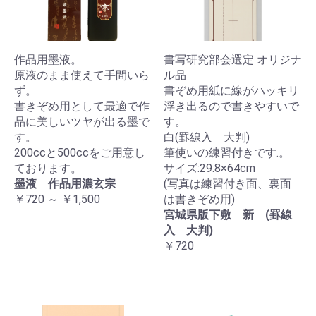
作品用墨液。
書写研究部会選定 オリジナ
原液のまま使えて手間いら
ル品
ず。
書ぞめ用紙に線がハッキリ
書きぞめ用として最適で作
浮き出るので書きやすいで
品に美しいツヤが出る墨で
す。
す。
白(罫線入 大判)
200ccと500ccをご用意し
筆使いの練習付きです.。
ております。
サイズ:29.8×64cm
墨液 作品用濃玄宗
(写真は練習付き面、裏面
￥720 ～ ￥1,500
は書きぞめ用)
宮城県版下敷 新 (罫線
入 大判)
￥720