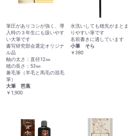
筆圧がありコシが強く、導
水洗いしても穂先がまとま
入時の３年生にも扱いやす
りやすい筆です
い大筆です
名前書きに適しています
書写研究部会選定オリジナ
小筆 そら
ル品
￥380
軸の太さ：直径12㎜
穂の長さ：53㎜
兼毛筆（羊毛と馬毛の混毛
筆）
大筆 芭蕉
￥1,900