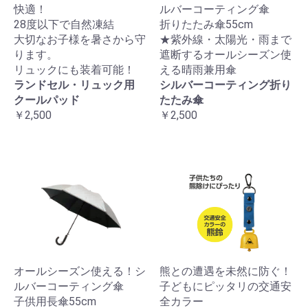
快適！
ルバーコーティング傘
28度以下で自然凍結
折りたたみ傘55cm
大切なお子様を暑さから守
★紫外線・太陽光・雨まで
ります。
遮断するオールシーズン使
リュックにも装着可能！
える晴雨兼用傘
ランドセル・リュック用
シルバーコーティング折り
クールパッド
たたみ傘
￥2,500
￥2,500
オールシーズン使える！シ
熊との遭遇を未然に防ぐ！
ルバーコーティング傘
子どもにピッタリの交通安
子供用長傘55cm
全カラー