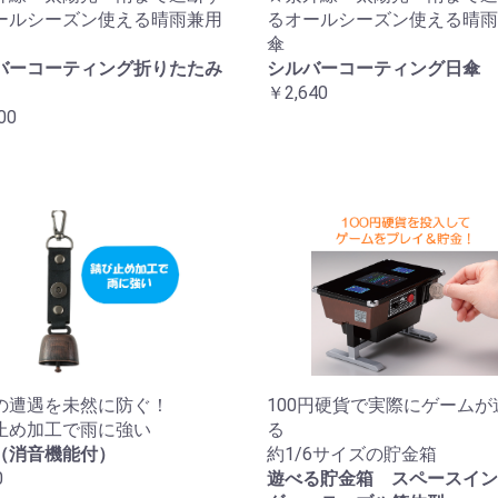
ールシーズン使える晴雨兼用
るオールシーズン使える晴雨
傘
バーコーティング折りたたみ
シルバーコーティング日傘
￥2,640
00
の遭遇を未然に防ぐ！
100円硬貨で実際にゲームが
止め加工で雨に強い
る
（消音機能付）
約1/6サイズの貯金箱
0
遊べる貯金箱 スペースイン