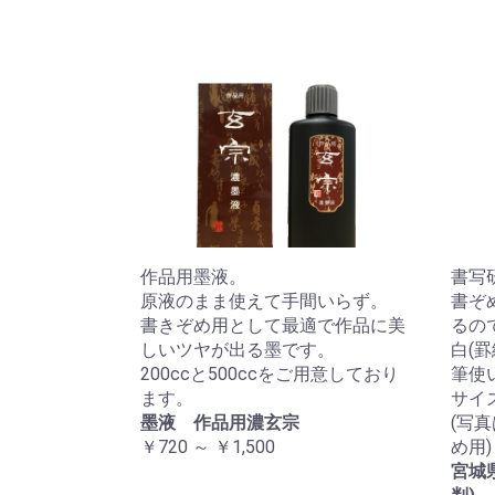
作品用墨液。
書写
原液のまま使えて手間いらず。
書ぞ
書きぞめ用として最適で作品に美
るの
しいツヤが出る墨です。
白(
200ccと500ccをご用意しており
筆使
ます。
サイズ:
墨液 作品用濃玄宗
(写
￥720 ～ ￥1,500
め用)
宮城