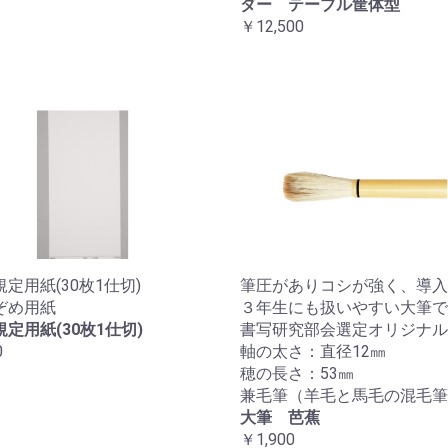
ダー テーブル筐体型
￥12,500
定用紙(30枚1仕切)
筆圧がありコシが強く、導入
ぞめ用紙
３年生にも扱いやすい大筆で
定用紙(30枚1仕切)
書写研究部会選定オリジナル
0
軸の太さ：直径12㎜
穂の長さ：53㎜
兼毛筆（羊毛と馬毛の混毛筆
大筆 芭蕉
￥1,900