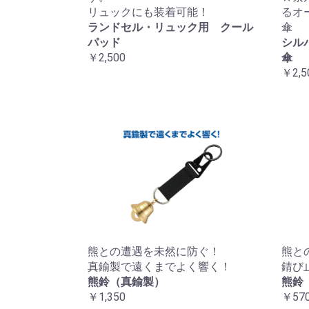
リュックにも装着可能！
るオ
ランドセル・リュック用 クール
傘
パッド
シル
￥2,500
傘
￥2,5
熊との遭遇を未然に防ぐ！
熊と
真鍮製で遠くまでよく響く！
錆び
熊鈴（真鍮製）
熊鈴
￥1,350
￥57