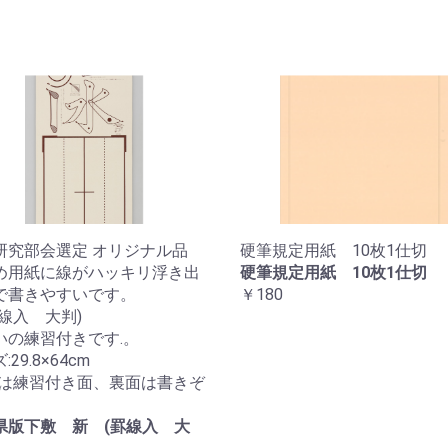
研究部会選定 オリジナル品
硬筆規定用紙 10枚1仕切
め用紙に線がハッキリ浮き出
硬筆規定用紙 10枚1仕切
で書きやすいです。
￥180
罫線入 大判)
いの練習付きです.。
29.8×64cm
真は練習付き面、裏面は書きぞ
県版下敷 新 (罫線入 大