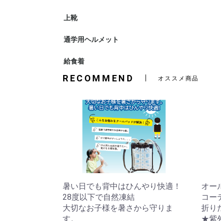
上靴
通学用ヘルメット
自転車用ヘ
ヘルメット
給食着
やわらか給
RECOMMEND
オススメ商品
暑い日でも背中はひんやり快適！
オー
28度以下で自然凍結
コー
大切なお子様を暑さから守りま
折り
す。
★紫