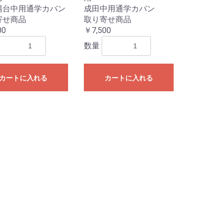
筆・筆巻
硯
墨液
用紙・下敷
その他
書写用鉛筆
ペン・万年筆
用紙・下敷
その他
陽台中用通学カバン
成田中用通学カバン
寄せ商品
取り寄せ商品
セット(筆2本入り)
(芭蕉・BA)セット(筆3
筆(白萩2号・SA)セット
ハードケース
ソフトケース
ハードケース
ソフトケース
ハードケース
ソフトケース
ハードケース
ソフトケース
00
￥7,500
)
数量
い本
図書
カートに入れる
カートに入れる
小学生向け
中学生向け
ー
楽譜
ッパー(レギュラーグリ
ッパー(ロンググリップ)
ポーチ
ン
青葉区
宮城野区
若林区
太白区
泉区
階上小学校
入谷小学校
戸倉小学校
鳴瀬桜華小学校
稲井幼稚園
鮎川小学校
飯野川小学校
大原小学校
北村小学校
向陽小学校
中津山第二小学校
中津山第一小学校
広渕小学校
二俣小学校
前谷地小学校
桃生小学校
寄磯小学校
渡波小学校
開北小学校
住吉小学校
中里小学校
津山小学校
加賀野小学校
石森小学校
上沼小学校
北方小学校
宝江小学校
新田小学校
東郷小学校
米岡小学校
米山東小学校
色麻学園(小学校)
西小野田小学校
県立聴覚支援学校 小牛田校
青生小学校
中埣小学校
古川北小学校
松山小学校
鬼首小学校
大貫小学校
鳴子小学校
田尻小学校
古川第五小学校
古川第四小学校
富谷小学校
富ヶ丘小学校
成田小学校
成田東小学校
東向陽台小学校
鶴巣小学校
落合小学校
高屋小学校
吉田小学校
不二が丘小学校
増田小学校
増田西小学校
七ヶ浜中学校
松ヶ浜小学校
亦楽小学校
山王小学校
松島第五小学校
杉の入小学校
塩竈第三小学校
塩竈第二小学校
川崎第二小学校
富岡小学校
平沢小学校
七ヶ宿小学校
小原小学校
越河小学校
白川小学校
深谷小学校
福岡小学校
宮
広
宮
荒
大
折
上
川
川
上
北
国
小
桜
立
台
通
東
東
広
木
八
片
中
原
ふ
幸
田
鶴
燕
中
東
福
宮
岡
高
榴
鶴
六
沖
荒
遠
古
南
蒲
沖
七
愛
八
長
生
秋
四
太
八
馬
東
人
袋
向
茂
鹿
金
郡
八
上
東
柳
住
啓
県
仙
泉
市
加
黒
将
将
将
高
高
鶴
七
根
野
南
桂
北
長
八
虹
ラクサック ジュニア プラス
ラクサック ジュニア