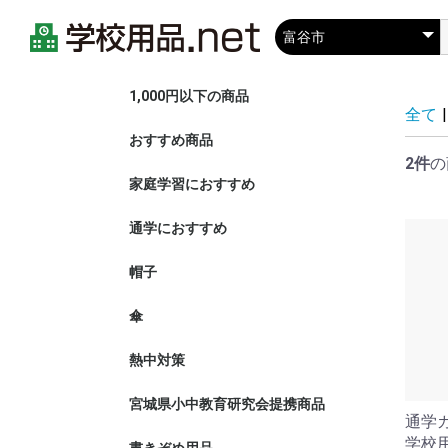
1,000円以下の商品
全て
|
おすすめ商品
ぬいぐるみ
ゲーム
熊鈴
2件
の
家庭学習におすすめ
すべて見る
家庭学習
タブレット
収納・整理
通学におすすめ
すべて見る
ランドセル
防犯対策
帽子
黄色安全帽
紅白帽子
UVカット
傘
熱中対策
宮城県小中教育研究会提携商品
通学
学校