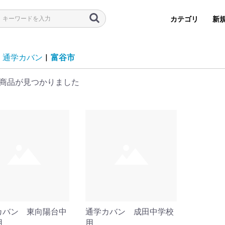
カテゴリ
新
通学カバン
|
富谷市
商品が見つかりました
学習
用品
子
帽子
カバン 東向陽台中
通学カバン 成田中学校
用
用