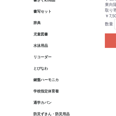
書きぞめ用品
毛筆用具
硬筆用具
東向
取り
書写セット
導入期(A)
書きぞめ大筆
書きぞめ大
ケースのみ
￥7,5
本入り)
(筆3本入り
辞典
数量
児童図書
夏に読みた
前期推せん
水泳用品
水着
水泳帽子
タオル
水泳バック
リコーダー
ソプラノ
アルト
アクセサリ
リコーダー
とびなわ
ニュースキ
ニュースキ
スキッパー
ップ)
鍵盤ハーモニカ
メロディオ
唄口
学校指定体育着
氏名布
紅白帽子
仙台市
気仙沼市
南三陸町
東松島市
石巻市
登米市
色麻町
加美町
美里町
涌谷町
大崎市
富谷市
大和町
亘理町
名取市
七ヶ浜町
多賀城市
松島町
塩竈市
丸森町
川崎町
蔵王町
七ヶ宿町
白石市
通学カバン
ラクサック
仙台市
石巻市
岩沼市
大崎市
大郷町
女川町
角田市
加美町
川崎町
栗原市
気仙沼市
蔵王町
塩竃市
色麻町
七ヶ宿町
七ヶ浜町
柴田町
白石市
大和町
多賀城市
富谷市
登米市
名取市
東松島市
松島町
丸森町
美里町
南三陸町
村田町
利府町
亘理町
防災ずきん・防災用品
防災ずきん
防犯ブザー