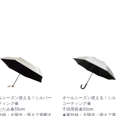
ルメット
用ベルト
食着「らくピカ」
ルシーズン使える！シルバー
オールシーズン使える！シル
ティング傘
コーティング傘
たたみ傘55cm
子供用長傘55cm
外線・太陽光・雨まで遮断す
★紫外線・太陽光・雨まで遮