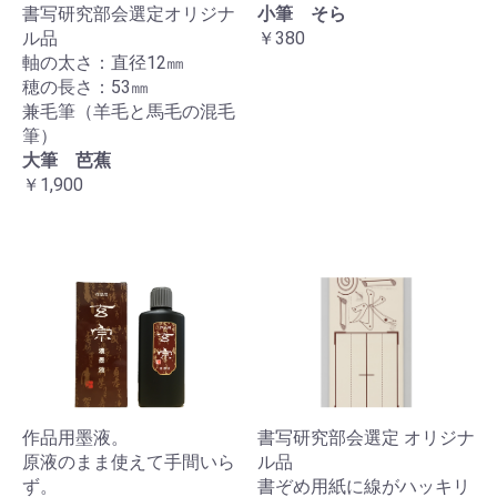
書写研究部会選定オリジナ
小筆 そら
ル品
￥380
軸の太さ：直径12㎜
穂の長さ：53㎜
兼毛筆（羊毛と馬毛の混毛
筆）
大筆 芭蕉
￥1,900
作品用墨液。
書写研究部会選定 オリジナ
原液のまま使えて手間いら
ル品
ず。
書ぞめ用紙に線がハッキリ