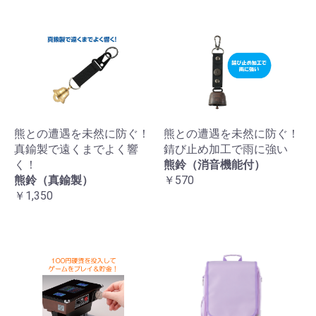
熊との遭遇を未然に防ぐ！
熊との遭遇を未然に防ぐ！
真鍮製で遠くまでよく響
錆び止め加工で雨に強い
く！
熊鈴（消音機能付）
熊鈴（真鍮製）
￥570
￥1,350