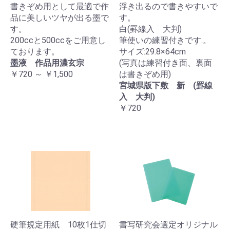
書きぞめ用として最適で作
浮き出るので書きやすいで
品に美しいツヤが出る墨で
す。
す。
白(罫線入 大判)
200ccと500ccをご用意し
筆使いの練習付きです.。
ております。
サイズ:29.8×64cm
墨液 作品用濃玄宗
(写真は練習付き面、裏面
￥720 ～ ￥1,500
は書きぞめ用)
宮城県版下敷 新 (罫線
入 大判)
￥720
硬筆規定用紙 10枚1仕切
書写研究会選定オリジナル