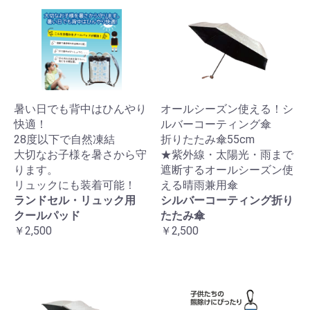
暑い日でも背中はひんやり
オールシーズン使える！シ
快適！
ルバーコーティング傘
28度以下で自然凍結
折りたたみ傘55cm
大切なお子様を暑さから守
★紫外線・太陽光・雨まで
ります。
遮断するオールシーズン使
リュックにも装着可能！
える晴雨兼用傘
ランドセル・リュック用
シルバーコーティング折り
クールパッド
たたみ傘
￥2,500
￥2,500