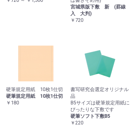
￥720 ～ ￥1,500
は書きぞめ用)
宮城県版下敷 新 (罫線
入 大判)
￥720
硬筆規定用紙 10枚1仕切
書写研究会選定オリジナル
硬筆規定用紙 10枚1仕切
品
￥180
B5サイズは硬筆規定用紙に
ぴったりな下敷です
硬筆ソフト下敷B5
￥220