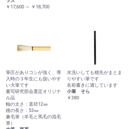
ラス
￥17,600 ～ ￥18,700
筆圧がありコシが強く、導
水洗いしても穂先がまとま
入時の３年生にも扱いやす
りやすい筆です
い大筆です
名前書きに適しています
書写研究部会選定オリジナ
小筆 そら
ル品
￥380
軸の太さ：直径12㎜
穂の長さ：53㎜
兼毛筆（羊毛と馬毛の混毛
筆）