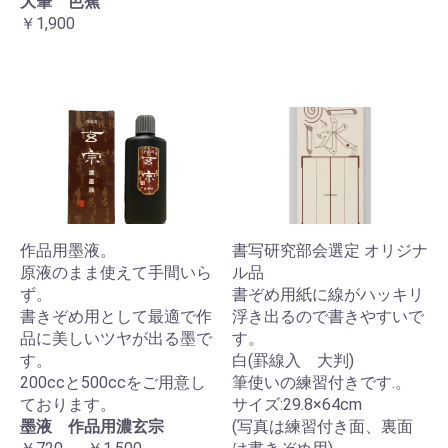
大筆 芭蕉
￥1,900
作品用墨液。
書写研究部会選定 オリジナ
原液のまま使えて手間いら
ル品
ず。
書ぞめ用紙に線がハッキリ
書きぞめ用として最適で作
浮き出るので書きやすいで
品に美しいツヤが出る墨で
す。
す。
白(罫線入 大判)
200ccと500ccをご用意し
筆使いの練習付きです.。
ております。
サイズ:29.8×64cm
墨液 作品用濃玄宗
(写真は練習付き面、裏面