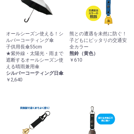
オールシーズン使える！シ
熊との遭遇を未然に防ぐ！
ルバーコーティング傘
子どもにピッタリの交通安
子供用長傘55cm
全カラー
★紫外線・太陽光・雨まで
熊鈴（黄色）
遮断するオールシーズン使
￥610
える晴雨兼用傘
シルバーコーティング日傘
￥2,640