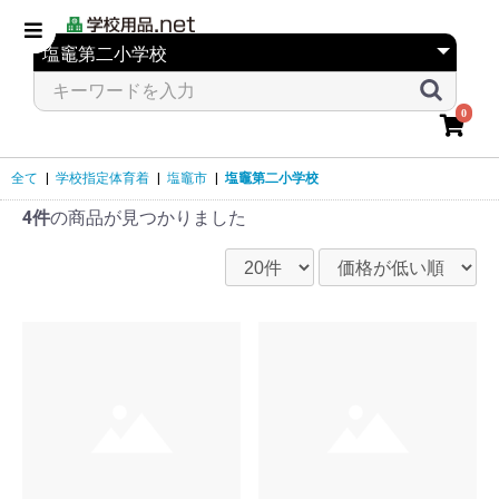
0
全て
|
学校指定体育着
|
塩竈市
|
塩竈第二小学校
4件
の商品が見つかりました