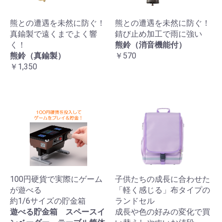
熊との遭遇を未然に防ぐ！
熊との遭遇を未然に防ぐ！
真鍮製で遠くまでよく響
錆び止め加工で雨に強い
く！
熊鈴（消音機能付）
熊鈴（真鍮製）
￥570
￥1,350
100円硬貨で実際にゲーム
子供たちの成長に合わせた
が遊べる
「軽く感じる」布タイプの
約1/6サイズの貯金箱
ランドセル
遊べる貯金箱 スペースイ
成長や色の好みの変化で買