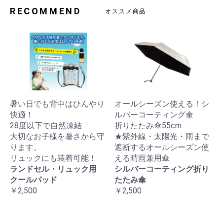
RECOMMEND
オススメ商品
暑い日でも背中はひんやり
オールシーズン使える！シ
快適！
ルバーコーティング傘
28度以下で自然凍結
折りたたみ傘55cm
大切なお子様を暑さから守
★紫外線・太陽光・雨まで
ります。
遮断するオールシーズン使
リュックにも装着可能！
える晴雨兼用傘
ランドセル・リュック用
シルバーコーティング折り
クールパッド
たたみ傘
￥2,500
￥2,500