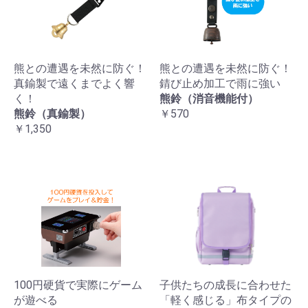
熊との遭遇を未然に防ぐ！
熊との遭遇を未然に防ぐ！
真鍮製で遠くまでよく響
錆び止め加工で雨に強い
く！
熊鈴（消音機能付）
熊鈴（真鍮製）
￥570
￥1,350
100円硬貨で実際にゲーム
子供たちの成長に合わせた
が遊べる
「軽く感じる」布タイプの