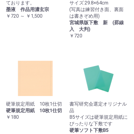
ております。
サイズ:29.8×64cm
墨液 作品用濃玄宗
(写真は練習付き面、裏面
￥720 ～ ￥1,500
は書きぞめ用)
宮城県版下敷 新 (罫線
入 大判)
￥720
硬筆規定用紙 10枚1仕切
書写研究会選定オリジナル
硬筆規定用紙 10枚1仕切
品
￥180
B5サイズは硬筆規定用紙に
ぴったりな下敷です
硬筆ソフト下敷B5