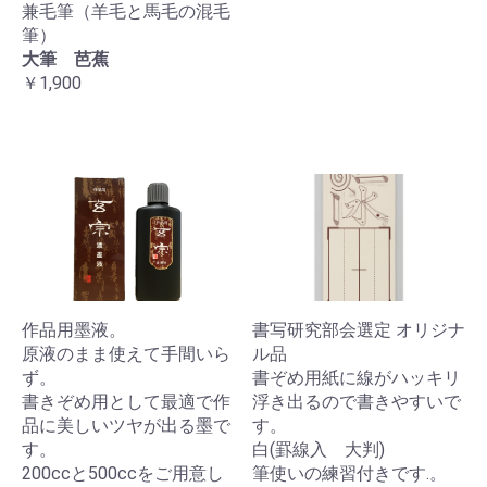
兼毛筆（羊毛と馬毛の混毛
筆）
大筆 芭蕉
￥1,900
作品用墨液。
書写研究部会選定 オリジナ
原液のまま使えて手間いら
ル品
ず。
書ぞめ用紙に線がハッキリ
書きぞめ用として最適で作
浮き出るので書きやすいで
品に美しいツヤが出る墨で
す。
す。
白(罫線入 大判)
200ccと500ccをご用意し
筆使いの練習付きです.。