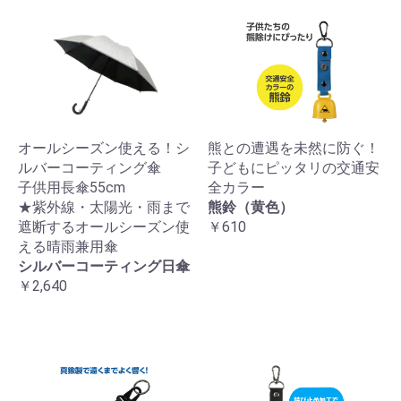
オールシーズン使える！シ
熊との遭遇を未然に防ぐ！
ルバーコーティング傘
子どもにピッタリの交通安
子供用長傘55cm
全カラー
★紫外線・太陽光・雨まで
熊鈴（黄色）
遮断するオールシーズン使
￥610
える晴雨兼用傘
シルバーコーティング日傘
￥2,640