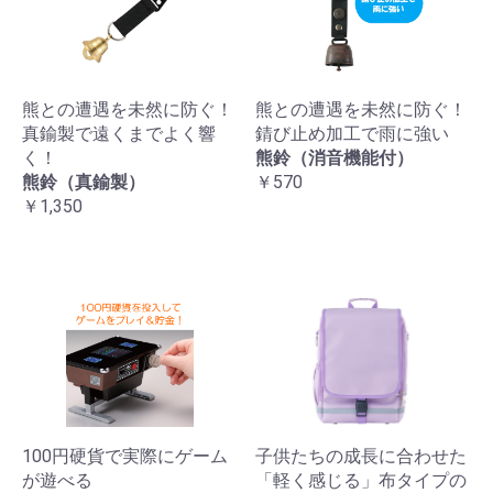
熊との遭遇を未然に防ぐ！
熊との遭遇を未然に防ぐ！
真鍮製で遠くまでよく響
錆び止め加工で雨に強い
く！
熊鈴（消音機能付）
熊鈴（真鍮製）
￥570
￥1,350
100円硬貨で実際にゲーム
子供たちの成長に合わせた
が遊べる
「軽く感じる」布タイプの