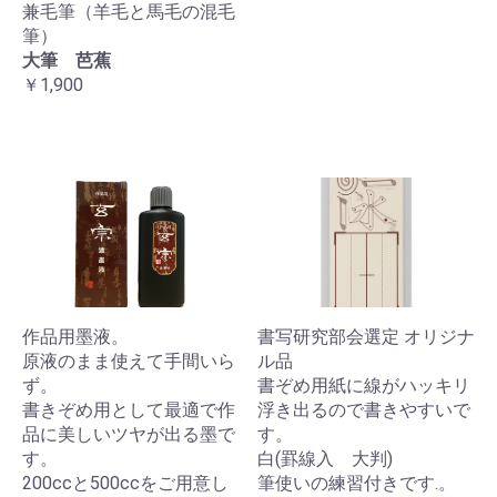
兼毛筆（羊毛と馬毛の混毛
筆）
大筆 芭蕉
￥1,900
作品用墨液。
書写研究部会選定 オリジナ
原液のまま使えて手間いら
ル品
ず。
書ぞめ用紙に線がハッキリ
書きぞめ用として最適で作
浮き出るので書きやすいで
品に美しいツヤが出る墨で
す。
す。
白(罫線入 大判)
200ccと500ccをご用意し
筆使いの練習付きです.。