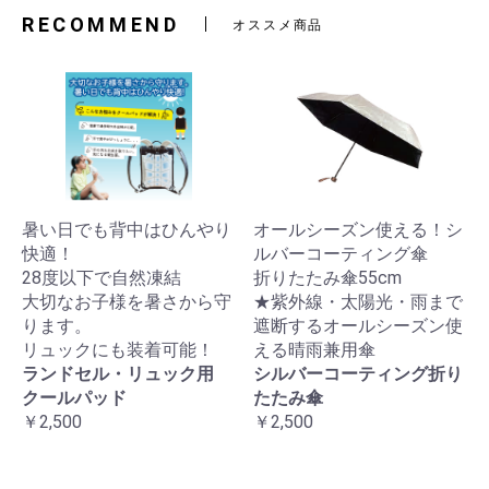
RECOMMEND
オススメ商品
暑い日でも背中はひんやり
オールシーズン使える！シ
快適！
ルバーコーティング傘
28度以下で自然凍結
折りたたみ傘55cm
大切なお子様を暑さから守
★紫外線・太陽光・雨まで
ります。
遮断するオールシーズン使
リュックにも装着可能！
える晴雨兼用傘
ランドセル・リュック用
シルバーコーティング折り
クールパッド
たたみ傘
￥2,500
￥2,500