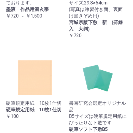
ております。
サイズ:29.8×64cm
墨液 作品用濃玄宗
(写真は練習付き面、裏面
￥720 ～ ￥1,500
は書きぞめ用)
宮城県版下敷 新 (罫線
入 大判)
￥720
硬筆規定用紙 10枚1仕切
書写研究会選定オリジナル
硬筆規定用紙 10枚1仕切
品
￥180
B5サイズは硬筆規定用紙に
ぴったりな下敷です
硬筆ソフト下敷B5