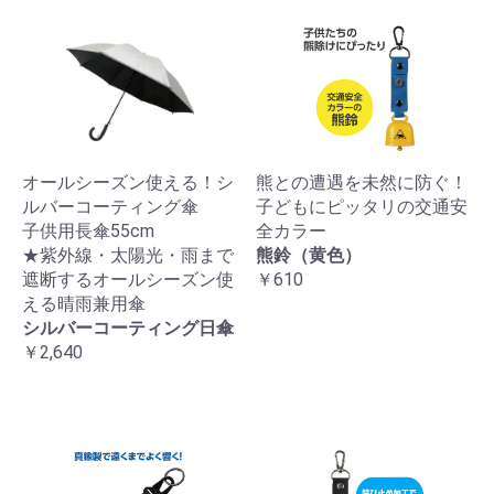
オールシーズン使える！シ
熊との遭遇を未然に防ぐ！
ルバーコーティング傘
子どもにピッタリの交通安
子供用長傘55cm
全カラー
★紫外線・太陽光・雨まで
熊鈴（黄色）
遮断するオールシーズン使
￥610
える晴雨兼用傘
シルバーコーティング日傘
￥2,640